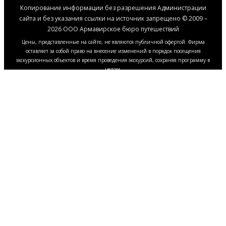
Копирование информации без разрешения Администрации
сайта и без указания ссылки на источник запрещено © 2009 –
2026 ООО Армавирское бюро путешествий
Цены, представленные на сайте, не являются публичной офертой. Фирма
оставляет за собой право на внесение изменений в порядок посещения
экскурсионных объектов и время проведения экскурсий, сохраняя программу в
целом.
Этот сайт использует файлы cookie, чтобы
улучшить работу сайта и ваш опыт
взаимодействия с ним. Нажмите "Принять все",
чтобы согласиться с использованием всех файлов
cookie, или измените свои предпочтения в
настройках браузера. Для получения
дополнительной информации ознакомьтесь с
Политикой обработки файлов cookie.
Принять все
Нет