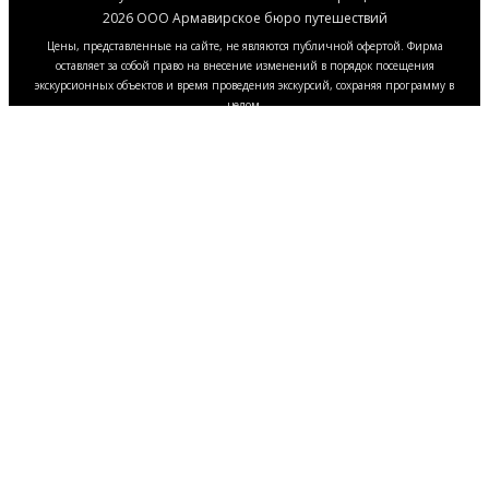
2026 ООО Армавирское бюро путешествий
Цены, представленные на сайте, не являются публичной офертой. Фирма
оставляет за собой право на внесение изменений в порядок посещения
экскурсионных объектов и время проведения экскурсий, сохраняя программу в
целом.
Этот сайт использует файлы cookie, чтобы
улучшить работу сайта и ваш опыт
взаимодействия с ним. Нажмите "Принять все",
чтобы согласиться с использованием всех файлов
cookie, или измените свои предпочтения в
настройках браузера. Для получения
дополнительной информации ознакомьтесь с
Политикой обработки файлов cookie.
Принять все
Нет
Политика обработки файлов cookie