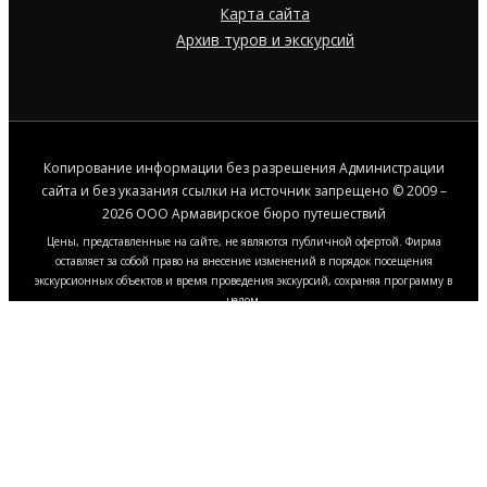
Карта сайта
Архив туров и экскурсий
Копирование информации без разрешения Администрации
сайта и без указания ссылки на источник запрещено © 2009 –
2026 ООО Армавирское бюро путешествий
Цены, представленные на сайте, не являются публичной офертой. Фирма
оставляет за собой право на внесение изменений в порядок посещения
экскурсионных объектов и время проведения экскурсий, сохраняя программу в
целом.
Этот сайт использует файлы cookie, чтобы
улучшить работу сайта и ваш опыт
взаимодействия с ним. Нажмите "Принять все",
чтобы согласиться с использованием всех файлов