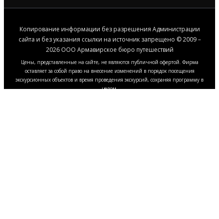
Копирование информации без разрешения Администрации
сайта и без указания ссылки на источник запрещено © 2009 –
2026 ООО Армавирское бюро путешествий
Цены, представленные на сайте, не являются публичной офертой. Фирма
оставляет за собой право на внесение изменений в порядок посещения
экскурсионных объектов и время проведения экскурсий, сохраняя программу в
целом.
Этот сайт использует файлы cookie, чтобы
улучшить работу сайта и ваш опыт
взаимодействия с ним. Нажмите "Принять все",
чтобы согласиться с использованием всех файлов
cookie, или измените свои предпочтения в
настройках браузера. Для получения
дополнительной информации ознакомьтесь с
Политикой обработки файлов cookie.