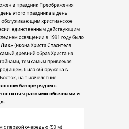
ложен в праздник Преображения
день этого праздника в день
м, обслуживающим христианское
ркесии, единственным действующим
леднем освящении в 1991 году было
й Лик»
(икона Христа Спасителя
о самый древний образ Христа на
я тайнами, тем самым привлекая
ородищем, была обнаружена в
Восток, на тысячелетние
ольшом базаре рядом с
угоститься разными обычными и
о.
м с первой очередью (50 м)