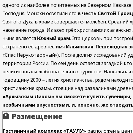
одного из наиболее почитаемых на Северном Кавказе 
Господня. Монахи освятили его
в честь Святой Троиц
Святого Духа в храме совершается молебен. Средний 
население города. Из всех трёх христианских аланск
ныне является
Южный храм
. Эта церковь при постро
сохранено её древнее имя
Ильинская
.
Пешеходная эк
«Спас Нерукотворный»)
.
После долгих исследований уд
территории России. По сей день остается загадкой кт
религиозных и любознательных туристов. Наскальная 
годовщину 2000 – летия христианства, рядом находитс
христианские храмы, стоящие над развалинами древне
«Архызским Ликом» вы сможете купить сувениры,
необычными вкусностями, и, конечно, же отведат
🏨 Размещение
Гостиничный комплекс «ТАУЛУ»
расположен в цент