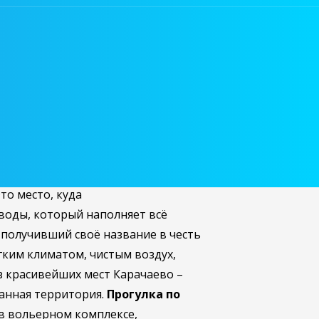
при благоприятной погоде на
закрытую часть Тебердинского
лько в летне-осенний период. Вы
амой границы России и Абхазии,
Китче-Муруджу,
заснеженные
сталось от огромного древнего озера
рском ущелье нет шумных кафе,
то место, куда
 воды, который наполняет всё
, получивший своё название в честь
гким климатом, чистым воздух,
 красивейших мест Карачаево –
анная территория.
Прогулка по
 в вольерном комплексе,