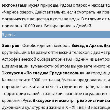
экспонатами музея природы. Рядом с парком находит
«Черное озеро». Действительно, если смотреть на пов
органические вещества в составе воды. В отличие от м
примерно 10 000 лет. Возвращение в Домбай.
3 день
Завтрак.
Освобождение номеров.
Выезд в Архыз.
Эк
крупнейший в Евразии оптический телескоп с диаметро
Астрофизической обсерватории РАН, одним из центро
цивилизации, туманности об этом вы узнаете много н
Экскурсия «По следам Средневековья»
на городищ
Кавказе почти 1000 лет назад. Учёные предполагают, 
породниться считали за честь грузинские цари, хазар
территории нашей страны христианское государство; 
крещения Руси.
Экскурсия и
осмотр трёх христианск
духовной и культурной жизни в X – XIII вв.). В настоя