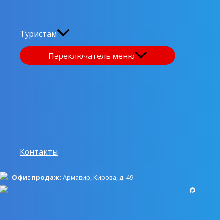
Сбор 01.11 в 23:30. Выезд из Краснодара 23:45 от
«Вещевого рынка»). Ночной переезд (500 км). Утром пр
Туристам
наличии свободных номеров в гостинице.
Экскурсион
экскурсия по Домбайской поляне
.
Домбай —
самый 
Переключатель меню
заповедника. Домбай называют «сердцем гор». Он окр
визитная карточка. Она возвышается над всей домбайс
потрясающая природа! Домбай покоряет сердце любо
воздуха. Нелегко найти место с такими же природным
горные реки, снежные вершины, рододендроны в цве
высоту
3012 метров
над уровнем моря, откуда открыва
Домбая.… Вы узнаете о каждой вершине, о народах, на
Контакты
вверх по канатной дороге, Вы сможете увидеть всё в
поляна
будет видна как на ладони, и самые величес
Офис продаж:
Армавир, Кирова, д. 49
Белалакая, Алибек и Сулахат.
А по другую сторону 
станций канатных дорог к вашим услугам: уютные каф
окружении Кавказских гор. Свободное время.