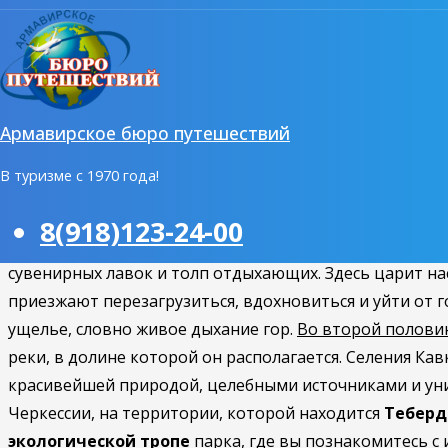
2 день
Завтрак
. Свободное время для самостоятельных прог
микроавтобусе за
доп.плату
–
экскурсия
«В объятьях
Армавирское бюро путешествий
заповедника —
ущелье реки Гоначхир
(между Домба
проедете по некогда стратегически важной для Росси
В туризме с 1970 года!
недалеко от
Клухорского перевала
. На границе вас
пики-трёхтысячники, горное форельное озеро
Туманл
8(918)123-24-00
моренного происхождения. Возраст современного вод
сувенирных лавок и толп отдыхающих. Здесь царит нас
приезжают перезагрузиться, вдохновиться и уйти от г
ущелье, словно живое дыхание гор.
Во второй полови
реки, в долине которой он располагается. Селения Ка
красивейшей природой, целебными источниками и уни
Черкессии, на территории, которой находится
Теберд
экологической тропе
парка, где вы познакомитесь с