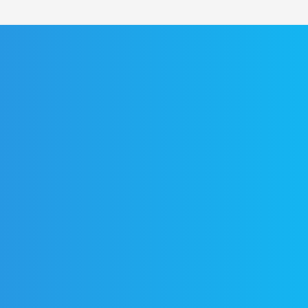
ыза до Домбая (Тур из Краснодара) – 15 000 ₽
Программа тура 3 дня/2 ночи