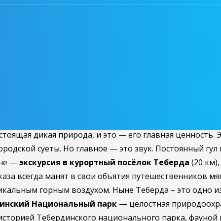
улок по Домбаю.
Для желающих в первой половине дня 
 Кавказских гор»
— уникальная возможность посетить 
ем и Тебердой). Оно доступно для путешественников то
йской Империи Военно-Сухумской дороге, окажетесь у с
 ожидает чистейшая река ледникового происхождения —
ы-Кёль
. Считается, что Туманлы-Кель — это все, что о
оема оценивают примерно в две тысячи лет. В Гоначхи
тоящая дикая природа, и это — его главная ценность. Э
ородской суеты. Но главное — это звук. Постоянный гул
не
—
экскурсия в курортный посёлок
Теберда
(20 км)
вказа всегда манят в свои объятия путешественников мя
кальным горным воздухом. Ныне Теберда – это одно из
инский Национальный парк —
целостная природоохр
 историей Тебердинского национального парка, фауной