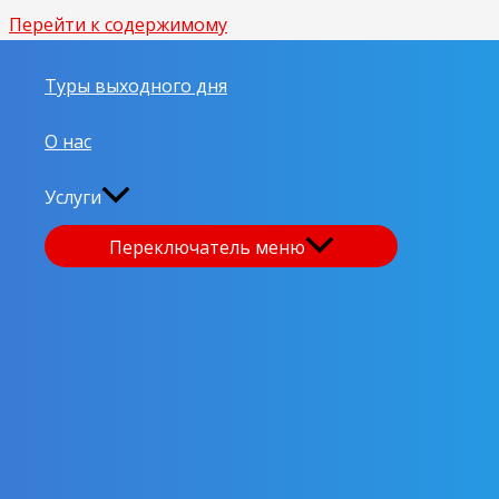
Перейти к содержимому
Туры выходного дня
О нас
Услуги
Переключатель меню
От Арх
🚌 Куда мы едем?
1 день