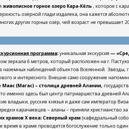
ся
живописное горное озеро Кара-Кёль
, которое с кар
ерхность озёрной глади издалека, она кажется абсолют
ногих других горных озёр, чей возраст не превышает 20
скурсионная программа
:
уникальная экскурсия
—
«Сре
м зеркала 6 метров, который расположен на г. Пастухов
в наземных наблюдений объектов Вселенной. Звёзды, г
ового и интересного. Внешне само сооружение напомин
е
Маас (Магас) – столица древней Алании,
государств
что именно здесь был центр патриаршества древней Ала
ские владыки, русские князья и даже сам император Виз
предки карачаевцев – аланы – приняли христианство за
их храмов Х века: Северный храм
(кафедральный собо
щее время в храме проводится богослужение только один р