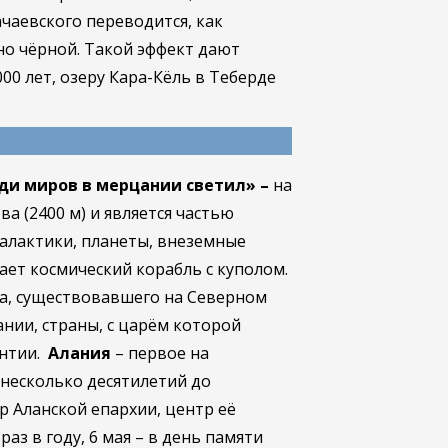
ачаевского переводится, как
но чёрной. Такой эффект дают
00 лет, озеру Кара-Кёль в Теберде
ди миров в мерцании светил» –
на
а (2400 м) и является частью
алактики, планеты, внеземные
ает космический корабль с куполом.
а, существовавшего на Северном
нии, страны, с царём которой
антии.
Алания
– первое на
 несколько десятилетий до
р Аланской епархии, центр её
аз в году, 6 мая – в день памяти