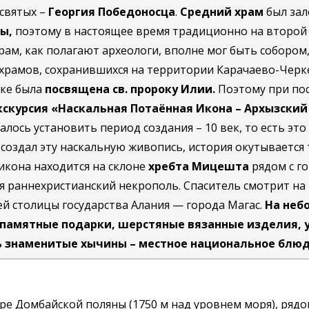
святых –
Георгия Победоносца
.
Средний храм
был за
ы,
поэтому в настоящее время традиционно на второй 
храм, как полагают археологи, вполне мог быть соборо
их храмов, сохранившихся на территории Карачаево-Че
йке была
посвящена св. пророку Илии.
Поэтому при пос
скурсия «Наскальная Потаённая Икона – Архызски
алось установить период создания – 10 век, то есть эт
о создал эту наскальную живопись, история окутываетс
икона находится на склоне
хребта Мицешта
рядом с г
я раннехристианский некрополь. Спаситель смотрит на 
й столицы государства Алания — города Магас.
На неб
 памятные подарки, шерстяные вязанные изделия, 
ь знаменитые хычины – местное национальное блюд
ре Домбайской поляны (1750 м над уровнем моря), рядо