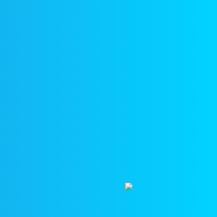
6 — напротив сквера, район
ётного часа возможно только при
ы…» —
обзорная пешеходная
ный в середине Тебердинского
— это особый символ курорта, его
ь многие поэты. А какая здесь
андшафтов и особой чистотой
окие скалы, великолепные каньоны,
са-Ачитара
(по канатной дороге), на
, а также – вид на пять ущелий
лезного и интересного. Поднимаясь
вительных мест. Вся
Домбайская
гутурлучат, Софруджу,
ущелье
Гоначхир.
На каждой из
ведать блюда кавказской кухни в